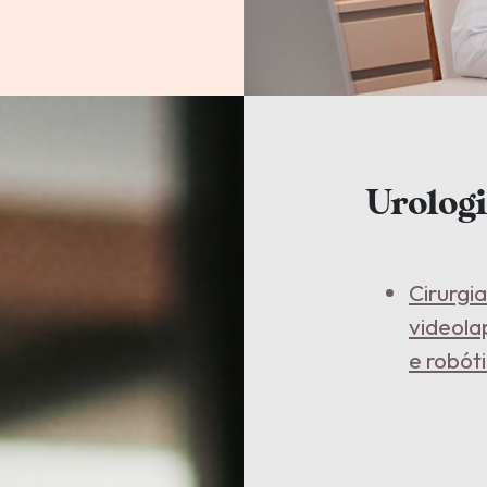
Urolog
Cirurgi
videola
e robót